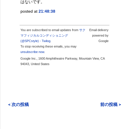
はないです。
posted at
21:48:38
You are subscribed to email updates from
サク
Email delivery
マフィジカルコンディショニング
powered by
(@SPCstyle) - Twilog
.
Google
To stop receiving these emails, you may
unsubscribe now
.
Google Inc., 1600 Amphitheatre Parkway, Mountain View, CA
94043, United States
< 次の投稿
前の投稿 >