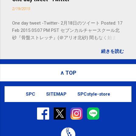
ージ）や LINE 等をおすすめしておりま
2/19/2015
す。
One day tweet -Twitter- 2月18日のツイート Posted: 17
Feb 2015 05:07 PM PST セブンカルチャースクール北
砂『骨盤ストレッチ』(＠アリオ北砂) 間もなく始まり
ます。 #kotoku #江東区 posted at 10:07:24 You are
続きを読む
subscribed to email updates from サクマフィジカルコ
ンディショニング(@SPCstyle) - Twilog To stop
receiving these emails, you may unsubscribe now .
∧ TOP
Email delivery powered by Google Google Inc., 1600
Amphitheatre Parkway, Mountain View, CA 94043,
United States
SPC
SITEMAP
SPCstyle-store