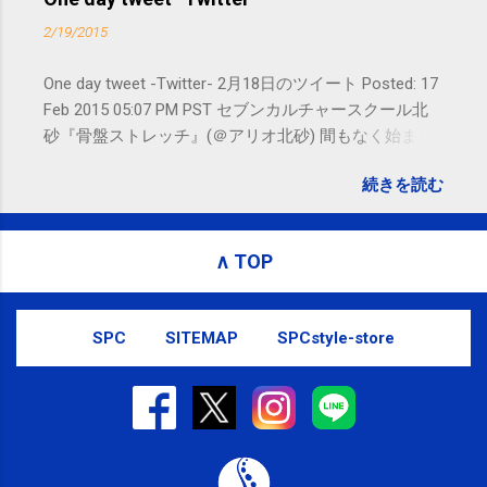
ージ）や LINE 等をおすすめしておりま
2/19/2015
す。
One day tweet -Twitter- 2月18日のツイート Posted: 17
Feb 2015 05:07 PM PST セブンカルチャースクール北
砂『骨盤ストレッチ』(＠アリオ北砂) 間もなく始まり
ます。 #kotoku #江東区 posted at 10:07:24 You are
続きを読む
subscribed to email updates from サクマフィジカルコ
ンディショニング(@SPCstyle) - Twilog To stop
receiving these emails, you may unsubscribe now .
∧ TOP
Email delivery powered by Google Google Inc., 1600
Amphitheatre Parkway, Mountain View, CA 94043,
United States
SPC
SITEMAP
SPCstyle-store