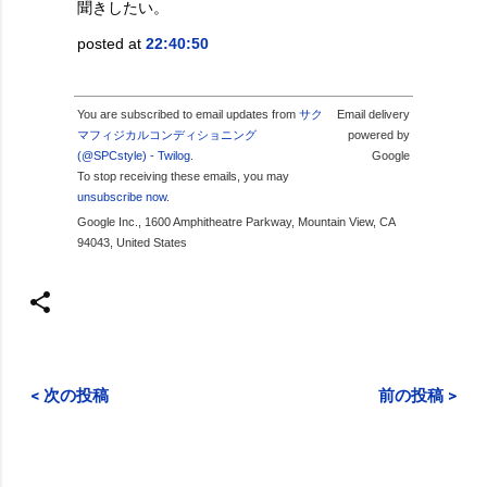
聞きしたい。
posted at
22:40:50
You are subscribed to email updates from
サク
Email delivery
マフィジカルコンディショニング
powered by
(@SPCstyle) - Twilog
.
Google
To stop receiving these emails, you may
unsubscribe now
.
Google Inc., 1600 Amphitheatre Parkway, Mountain View, CA
94043, United States
< 次の投稿
前の投稿 >