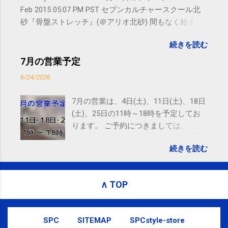
Feb 2015 05:07 PM PST セブンカルチャースクール北
砂『骨盤ストレッチ』(＠アリオ北砂) 間もなく始まり
ます。 #kotoku #江東区 posted at 10:07:24 You are
続きを読む
subscribed to email updates from サクマフィジカルコ
ンディショニング(@SPCstyle) - Twilog To stop
7月の営業予定
receiving these emails, you may unsubscribe now .
6/24/2026
Email delivery powered by Google Google Inc., 1600
Amphitheatre Parkway, Mountain View, CA 94043,
7月の営業は、4日(土)、11日(土)、18日
United States
(土)、25日の11時～18時を予定してお
ります。 ご予約につきましては、 こち
ら からお願いいたします。 電話に出ら
続きを読む
れないことがありますので、ご予約、
お問い合わせはSMS（ショートメッセ
ージ）や LINE 等をおすすめしておりま
∧ TOP
す。
SPC
SITEMAP
SPCstyle-store