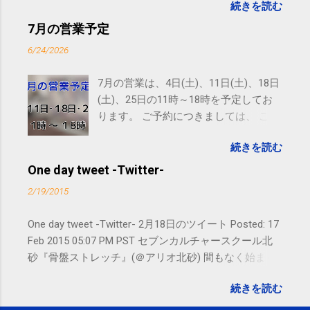
続きを読む
す。 電話に出られないことがあります
ので、ご予約、お問い合わせは
7月の営業予定
SMS（ショートメッセージ）や LINE 等
6/24/2026
をおすすめしております。
7月の営業は、4日(土)、11日(土)、18日
(土)、25日の11時～18時を予定してお
ります。 ご予約につきましては、 こち
ら からお願いいたします。 電話に出ら
続きを読む
れないことがありますので、ご予約、
お問い合わせはSMS（ショートメッセ
One day tweet -Twitter-
ージ）や LINE 等をおすすめしておりま
2/19/2015
す。
One day tweet -Twitter- 2月18日のツイート Posted: 17
Feb 2015 05:07 PM PST セブンカルチャースクール北
砂『骨盤ストレッチ』(＠アリオ北砂) 間もなく始まり
ます。 #kotoku #江東区 posted at 10:07:24 You are
続きを読む
subscribed to email updates from サクマフィジカルコ
ンディショニング(@SPCstyle) - Twilog To stop