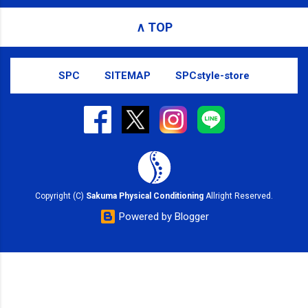
receiving these emails, you may unsubscribe now .
∧ TOP
Email delivery powered by Google Google Inc., 1600
Amphitheatre Parkway, Mountain View, CA 94043,
United States
SPC
SITEMAP
SPCstyle-store
Copyright (C)
Sakuma Physical Conditioning
Allright Reserved.
Powered by Blogger