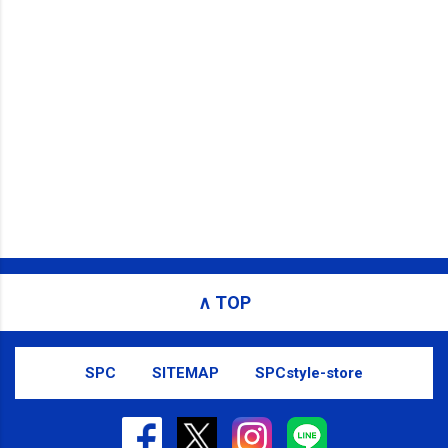
∧ TOP
SPC
SITEMAP
SPCstyle-store