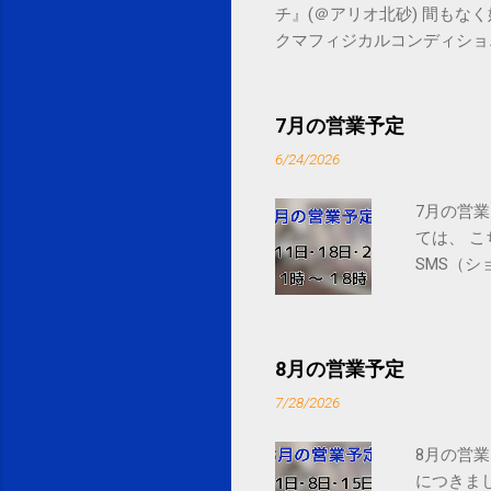
チ』(＠アリオ北砂) 間もなく始まります。 
クマフィジカルコンディショニング(@SPCsty
delivery powered by Google G
7月の営業予定
6/24/2026
7月の営業
ては、 
SMS（シ
8月の営業予定
7/28/2026
8月の営業
につきま