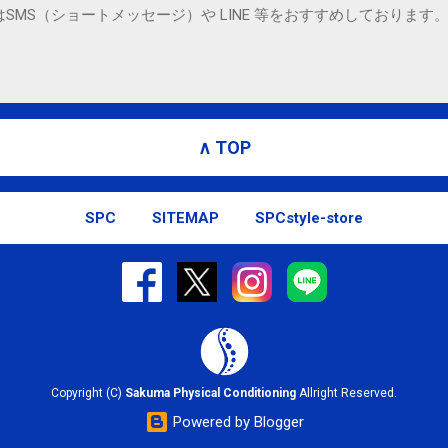
SMS（ショートメッセージ）や LINE 等をおすすめしております
∧ TOP
SPC
SITEMAP
SPCstyle-store
Copyright (C)
Sakuma Physical Conditioning
Allright Reserved.
Powered by Blogger