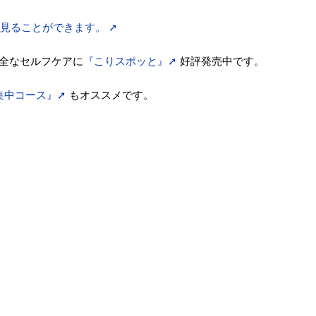
0°見ることができます。 ➚
全なセルフケアに
『こりスポッと』➚
好評発売中です。
集中コース』➚
もオススメです。