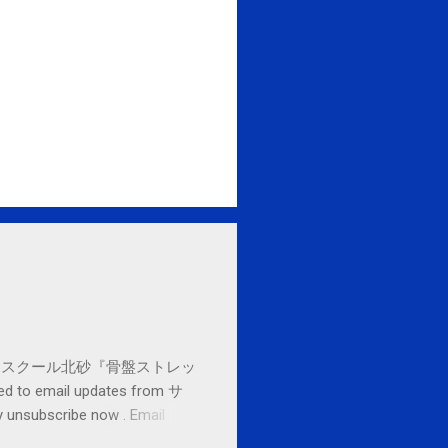
セブンカルチャースクール北砂『骨盤ストレッ
o email updates from サ
subscribe now . Email
ited States