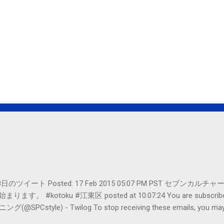
er- 2月18日のツイート Posted: 17 Feb 2015 05:07 PM PST 
#kotoku #江東区 posted at 10:07:24 You are subscribed t
le) - Twilog To stop receiving these emails, you may un
oogle Inc., 1600 Amphitheatre Parkway, Mountain View, CA 94043, Un