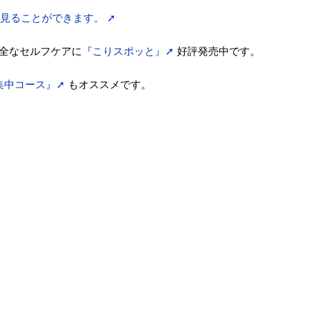
0°見ることができます。 ➚
全なセルフケアに
『こりスポッと』➚
好評発売中です。
集中コース』➚
もオススメです。