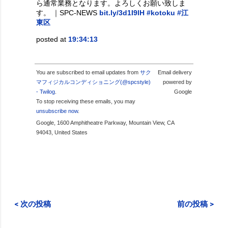
ら通常業務となります。よろしくお願い致しま
す。 ｜SPC-NEWS
bit.ly/3d1I9lH
#kotoku
#江
東区
posted at
19:34:13
You are subscribed to email updates from
サク
Email delivery
マフィジカルコンディショニング(@spcstyle)
powered by
- Twilog
.
Google
To stop receiving these emails, you may
unsubscribe now
.
Google, 1600 Amphitheatre Parkway, Mountain View, CA
94043, United States
< 次の投稿
前の投稿 >