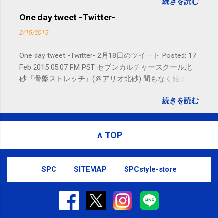
続きを読む
れないことがありますので、ご予約、
お問い合わせはSMS（ショートメッセ
One day tweet -Twitter-
ージ）や LINE 等をおすすめしておりま
2/19/2015
す。
One day tweet -Twitter- 2月18日のツイート Posted: 17
Feb 2015 05:07 PM PST セブンカルチャースクール北
砂『骨盤ストレッチ』(＠アリオ北砂) 間もなく始まり
ます。 #kotoku #江東区 posted at 10:07:24 You are
続きを読む
subscribed to email updates from サクマフィジカルコ
ンディショニング(@SPCstyle) - Twilog To stop
receiving these emails, you may unsubscribe now .
∧ TOP
Email delivery powered by Google Google Inc., 1600
Amphitheatre Parkway, Mountain View, CA 94043,
United States
SPC
SITEMAP
SPCstyle-store