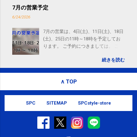
ニング(@SPCstyle) - Twilog . To stop receiving these
7月の営業予定
emails, you may unsubscribe now . Email delivery
6/24/2026
powered by Google Google Inc., 1600 Amphitheatre
Parkway, Mountain View, CA 94043, United States
7月の営業は、4日(土)、11日(土)、18日
(土)、25日の11時～18時を予定してお
ります。 ご予約につきましては、 こち
ら からお願いいたします。 電話に出ら
続きを読む
れないことがありますので、ご予約、
お問い合わせはSMS（ショートメッセ
ージ）や LINE 等をおすすめしておりま
∧ TOP
す。
SPC
SITEMAP
SPCstyle-store