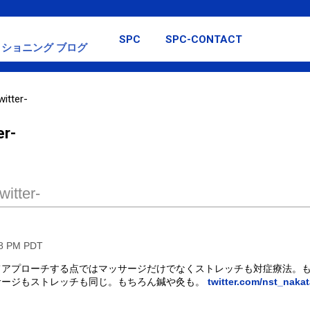
スキップしてメイン コンテンツに移動
SPC
SPC-CONTACT
ショニング ブログ
itter-
er-
itter-
08 PM PDT
アプローチする点ではマッサージだけでなくストレッチも対症療法。も
サージもストレッチも同じ。もちろん鍼や灸も。
twitter.com/nst_naka