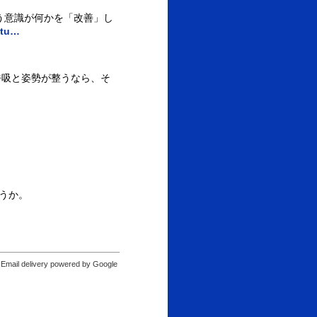
う意識が何かを「改善」し
atu…
呼吸と姿勢が整うなら、そ
うか。
Email delivery powered by Google