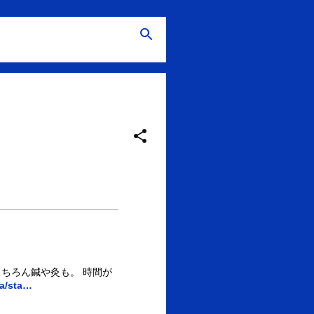
ちろん鍼や灸も。 時間が
ta/sta…