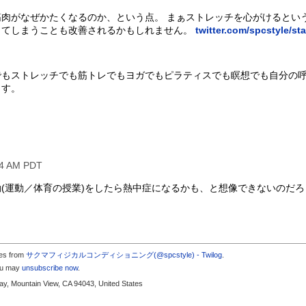
肉がなぜかたくなるのか、という点。 まぁストレッチを心がけるとい
してしまうことも改善されるかもしれません。
twitter.com/spcstyle/st
でもストレッチでも筋トレでもヨガでもピラティスでも瞑想でも自分の
ます。
04 AM PDT
(運動／体育の授業)をしたら熱中症になるかも、と想像できないのだろ
tes from
サクマフィジカルコンディショニング(@spcstyle) - Twilog
.
you may
unsubscribe now
.
y, Mountain View, CA 94043, United States