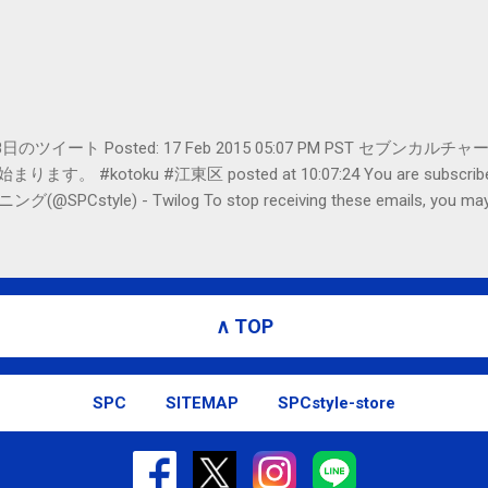
er- 2月18日のツイート Posted: 17 Feb 2015 05:07 PM PST 
#kotoku #江東区 posted at 10:07:24 You are subscribed t
le) - Twilog To stop receiving these emails, you may un
oogle Inc., 1600 Amphitheatre Parkway, Mountain View, CA 94043, Un
∧ TOP
SPC
SITEMAP
SPCstyle-store