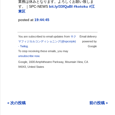
業務は休みとなります。よろしくお願い致しま
す。｜SPC-NEWS
bit.ly/33fQaBI
#kotoku
#江
東区
posted at
19:44:45
You are subscribed to email updates from
サク
Email delivery
マフィジカルコンディショニング(@spcstyle)
powered by
- Twilog
.
Google
To stop receiving these emails, you may
unsubscribe now
.
Google, 1600 Amphitheatre Parkway, Mountain View, CA
94043, United States
< 次の投稿
前の投稿 >