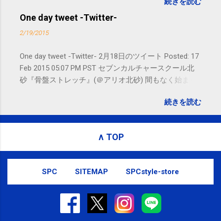
続きを読む
れないことがありますので、ご予約、
お問い合わせはSMS（ショートメッセ
One day tweet -Twitter-
ージ）や LINE 等をおすすめしておりま
2/19/2015
す。
One day tweet -Twitter- 2月18日のツイート Posted: 17
Feb 2015 05:07 PM PST セブンカルチャースクール北
砂『骨盤ストレッチ』(＠アリオ北砂) 間もなく始まり
ます。 #kotoku #江東区 posted at 10:07:24 You are
続きを読む
subscribed to email updates from サクマフィジカルコ
ンディショニング(@SPCstyle) - Twilog To stop
receiving these emails, you may unsubscribe now .
∧ TOP
Email delivery powered by Google Google Inc., 1600
Amphitheatre Parkway, Mountain View, CA 94043,
United States
SPC
SITEMAP
SPCstyle-store