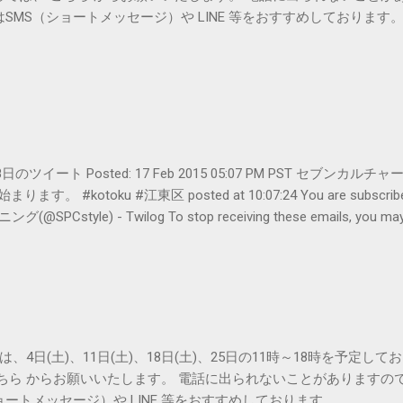
SMS（ショートメッセージ）や LINE 等をおすすめしております
er- 2月18日のツイート Posted: 17 Feb 2015 05:07 PM PST 
#kotoku #江東区 posted at 10:07:24 You are subscribed t
le) - Twilog To stop receiving these emails, you may un
oogle Inc., 1600 Amphitheatre Parkway, Mountain View, CA 94043, Un
は、4日(土)、11日(土)、18日(土)、25日の11時～18時を予定し
こちら からお願いいたします。 電話に出られないことがありますの
ョートメッセージ）や LINE 等をおすすめしております。