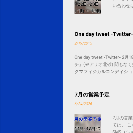
い合わせは
One day tweet -Twitter-
2/19/2015
One day tweet -Twitt
チ』(＠アリオ北砂) 間もなく始まります。 
クマフィジカルコンディショニング(@SPCsty
delivery powered by Google G
7月の営業予定
6/24/2026
7月の営業
ては、 
SMS（シ