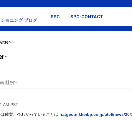
スキップしてメイン コンテンツに移動
SPC
SPC-CONTACT
ショニング ブログ
itter-
er-
itter-
41 AM PST
のは確実、今わかっていることは
natgeo.nikkeibp.co.jp/atcl/news/20