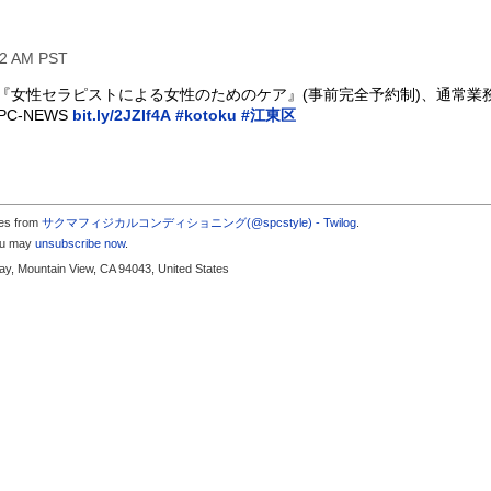
12 AM PST
時から『女性セラピストによる女性のためのケア』(事前完全予約制)、通常
C-NEWS
bit.ly/2JZIf4A
#kotoku
#江東区
tes from
サクマフィジカルコンディショニング(@spcstyle) - Twilog
.
you may
unsubscribe now
.
y, Mountain View, CA 94043, United States