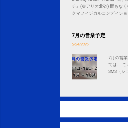
チ』(＠アリオ北砂) 間もなく始まります。 
クマフィジカルコンディショニング(@SPCsty
delivery powered by Google G
7月の営業予定
6/24/2026
7月の営業
ては、 
SMS（シ