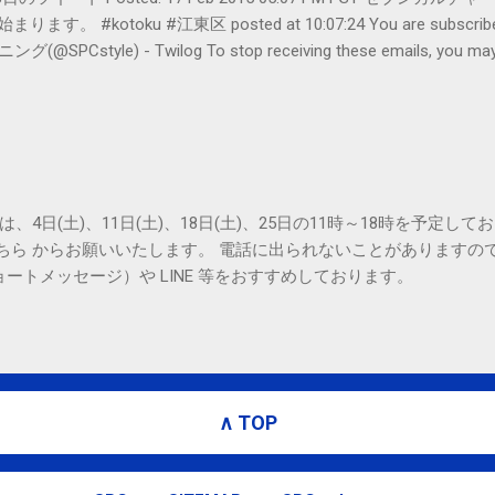
#kotoku #江東区 posted at 10:07:24 You are subscribed t
le) - Twilog To stop receiving these emails, you may un
oogle Inc., 1600 Amphitheatre Parkway, Mountain View, CA 94043, Un
は、4日(土)、11日(土)、18日(土)、25日の11時～18時を予定し
こちら からお願いいたします。 電話に出られないことがありますの
ョートメッセージ）や LINE 等をおすすめしております。
∧ TOP