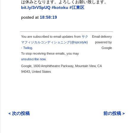
は休みとなります。よろしくお願い致します。
bit.ly/3rVSpUQ
#kotoku
#江東区
posted at
18:58:19
You are subscribed to email updates from
サク
Email delivery
マフィジカルコンディショニング(@spcstyle)
powered by
- Twilog
.
Google
To stop receiving these emails, you may
unsubscribe now
.
Google, 1600 Amphitheatre Parkway, Mountain View, CA
94043, United States
< 次の投稿
前の投稿 >