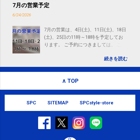
ニング(@SPCstyle) - Twilog . To stop receiving these
7月の営業予定
emails, you may unsubscribe now . Email delivery
6/24/2026
powered by Google Google Inc., 1600 Amphitheatre
Parkway, Mountain View, CA 94043, United States
7月の営業は、4日(土)、11日(土)、18日
(土)、25日の11時～18時を予定してお
ります。 ご予約につきましては、 こち
ら からお願いいたします。 電話に出ら
続きを読む
れないことがありますので、ご予約、
お問い合わせはSMS（ショートメッセ
ージ）や LINE 等をおすすめしておりま
∧ TOP
す。
SPC
SITEMAP
SPCstyle-store