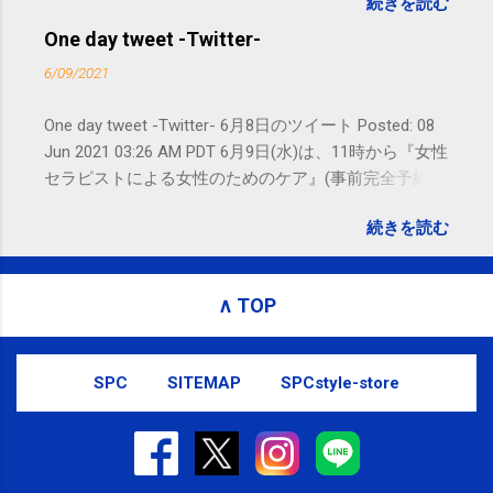
続きを読む
れないことがありますので、ご予約、
お問い合わせはSMS（ショートメッセ
One day tweet -Twitter-
ージ）や LINE 等をおすすめしておりま
6/09/2021
す。
One day tweet -Twitter- 6月8日のツイート Posted: 08
Jun 2021 03:26 AM PDT 6月9日(水)は、11時から『女性
セラピストによる女性のためのケア』(事前完全予約
制)となり、通常業務は休みとなります。よろしくお願
続きを読む
い致します。｜SPC-NEWS ttps://bit.ly/3pxrWN8
#kotoku #江東区 bit.ly/3pxrWN8 posted at 19:26:16 You
are subscribed to email updates from サクマフィジカ
∧ TOP
ルコンディショニング(@spcstyle) - Twilog . To stop
receiving these emails, you may unsubscribe now .
Email delivery powered by Google Google, 1600
SPC
SITEMAP
SPCstyle-store
Amphitheatre Parkway, Mountain View, CA 94043,
United States