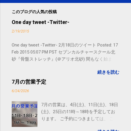
このブログの人気の投稿
One day tweet -Twitter-
2/19/2015
One day tweet -Twitter- 2月18日のツイート Posted: 17
Feb 2015 05:07 PM PST セブンカルチャースクール北
砂『骨盤ストレッチ』(＠アリオ北砂) 間もなく始まり
ます。 #kotoku #江東区 posted at 10:07:24 You are
続きを読む
subscribed to email updates from サクマフィジカルコ
ンディショニング(@SPCstyle) - Twilog To stop
7月の営業予定
receiving these emails, you may unsubscribe now .
6/24/2026
Email delivery powered by Google Google Inc., 1600
Amphitheatre Parkway, Mountain View, CA 94043,
7月の営業は、4日(土)、11日(土)、18日
United States
(土)、25日の11時～18時を予定してお
ります。 ご予約につきましては、 こち
ら からお願いいたします。 電話に出ら