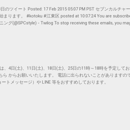
er- 2月18日のツイート Posted: 17 Feb 2015 05:07 PM PST 
#kotoku #江東区 posted at 10:07:24 You are subscribed t
le) - Twilog To stop receiving these emails, you may un
oogle Inc., 1600 Amphitheatre Parkway, Mountain View, CA 94043, Un
は、4日(土)、11日(土)、18日(土)、25日の11時～18時を予定し
こちら からお願いいたします。 電話に出られないことがありますの
ョートメッセージ）や LINE 等をおすすめしております。