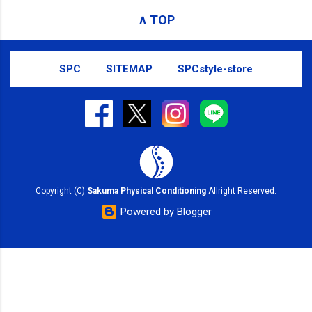
SMS（ショートメッセージ）や LINE 等
∧ TOP
をおすすめしております。
SPC
SITEMAP
SPCstyle-store
Copyright (C)
Sakuma Physical Conditioning
Allright Reserved.
Powered by Blogger