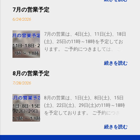
subscribed to email updates from サクマフィジカルコ
ンディショニング(@SPCstyle) - Twilog To stop
7月の営業予定
receiving these emails, you may unsubscribe now .
6/24/2026
Email delivery powered by Google Google Inc., 1600
Amphitheatre Parkway, Mountain View, CA 94043,
7月の営業は、4日(土)、11日(土)、18日
United States
(土)、25日の11時～18時を予定してお
ります。 ご予約につきましては、 こち
ら からお願いいたします。 電話に出ら
続きを読む
れないことがありますので、ご予約、
お問い合わせはSMS（ショートメッセ
8月の営業予定
ージ）や LINE 等をおすすめしておりま
7/28/2026
す。
8月の営業は、1日(土)、8日(土)、15日
(土)、22日(土)、29日(土)の11時～18時
を予定しております。 ご予約につきま
しては、 こちら からお願いいたしま
続きを読む
す。 電話に出られないことがあります
ので、ご予約、お問い合わせは