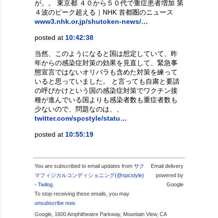
が。。 東京都 ４０から５０代で重症患者増加 第
４波のピーク超える｜NHK 首都圏のニュース
www3.nhk.or.jp/shutoken-news/…
posted at
10:42:38
当然、このようになると国は想定していて、昨
年からの感染症対策の効果を見直して、緊急事
態宣言ではないオリパラも含めた対策を練って
いると思っていました。 と言っても自粛と要請
の呼びかけという国の感染症対策でワクチン接
種が進んでいる国よりも感染者数も重症者数も
少ないので、問題なのは、、
twitter.com/spcstyle/statu…
posted at
10:55:19
You are subscribed to email updates from
サク
Email delivery
マフィジカルコンディショニング(@spcstyle)
powered by
- Twilog
.
Google
To stop receiving these emails, you may
unsubscribe now
.
Google, 1600 Amphitheatre Parkway, Mountain View, CA