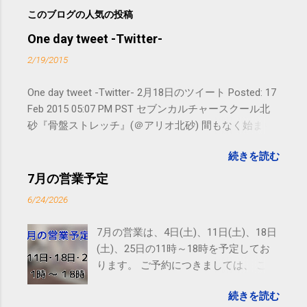
このブログの人気の投稿
One day tweet -Twitter-
2/19/2015
One day tweet -Twitter- 2月18日のツイート Posted: 17
Feb 2015 05:07 PM PST セブンカルチャースクール北
砂『骨盤ストレッチ』(＠アリオ北砂) 間もなく始まり
ます。 #kotoku #江東区 posted at 10:07:24 You are
続きを読む
subscribed to email updates from サクマフィジカルコ
ンディショニング(@SPCstyle) - Twilog To stop
7月の営業予定
receiving these emails, you may unsubscribe now .
6/24/2026
Email delivery powered by Google Google Inc., 1600
Amphitheatre Parkway, Mountain View, CA 94043,
7月の営業は、4日(土)、11日(土)、18日
United States
(土)、25日の11時～18時を予定してお
ります。 ご予約につきましては、 こち
ら からお願いいたします。 電話に出ら
続きを読む
れないことがありますので、ご予約、