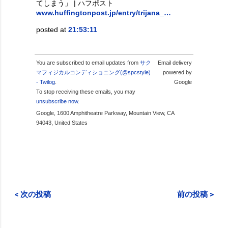
てしまう」 | ハフポスト
www.huffingtonpost.jp/entry/trijana_…
posted at
21:53:11
You are subscribed to email updates from
サク
Email delivery
マフィジカルコンディショニング(@spcstyle)
powered by
- Twilog
.
Google
To stop receiving these emails, you may
unsubscribe now
.
Google, 1600 Amphitheatre Parkway, Mountain View, CA
94043, United States
< 次の投稿
前の投稿 >