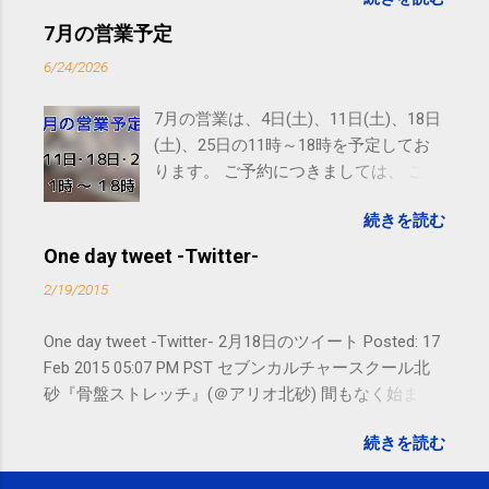
す。 電話に出られないことがあります
ので、ご予約、お問い合わせは
7月の営業予定
SMS（ショートメッセージ）や LINE 等
6/24/2026
をおすすめしております。
7月の営業は、4日(土)、11日(土)、18日
(土)、25日の11時～18時を予定してお
ります。 ご予約につきましては、 こち
ら からお願いいたします。 電話に出ら
続きを読む
れないことがありますので、ご予約、
お問い合わせはSMS（ショートメッセ
One day tweet -Twitter-
ージ）や LINE 等をおすすめしておりま
2/19/2015
す。
One day tweet -Twitter- 2月18日のツイート Posted: 17
Feb 2015 05:07 PM PST セブンカルチャースクール北
砂『骨盤ストレッチ』(＠アリオ北砂) 間もなく始まり
ます。 #kotoku #江東区 posted at 10:07:24 You are
続きを読む
subscribed to email updates from サクマフィジカルコ
ンディショニング(@SPCstyle) - Twilog To stop