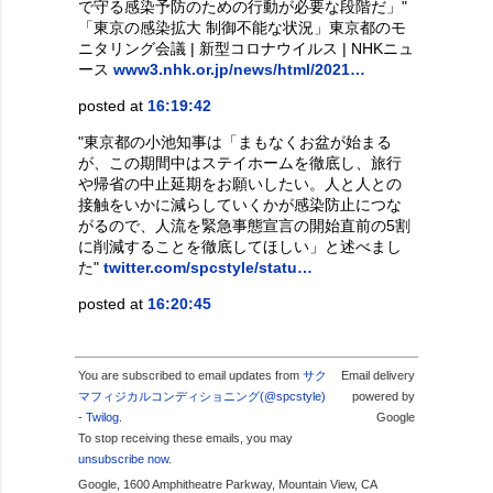
で守る感染予防のための行動が必要な段階だ」"
「東京の感染拡大 制御不能な状況」東京都のモ
ニタリング会議 | 新型コロナウイルス | NHKニュ
ース
www3.nhk.or.jp/news/html/2021…
posted at
16:19:42
"東京都の小池知事は「まもなくお盆が始まる
が、この期間中はステイホームを徹底し、旅行
や帰省の中止延期をお願いしたい。人と人との
接触をいかに減らしていくかが感染防止につな
がるので、人流を緊急事態宣言の開始直前の5割
に削減することを徹底してほしい」と述べまし
た"
twitter.com/spcstyle/statu…
posted at
16:20:45
You are subscribed to email updates from
サク
Email delivery
マフィジカルコンディショニング(@spcstyle)
powered by
- Twilog
.
Google
To stop receiving these emails, you may
unsubscribe now
.
Google, 1600 Amphitheatre Parkway, Mountain View, CA