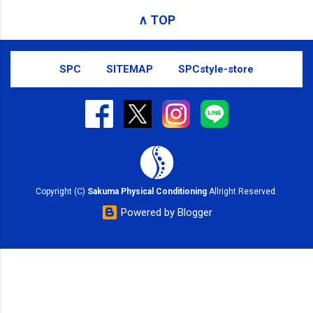
receiving these emails, you may unsubscribe now .
∧ TOP
Email delivery powered by Google Google Inc., 1600
Amphitheatre Parkway, Mountain View, CA 94043,
United States
SPC
SITEMAP
SPCstyle-store
Copyright (C)
Sakuma Physical Conditioning
Allright Reserved.
Powered by Blogger