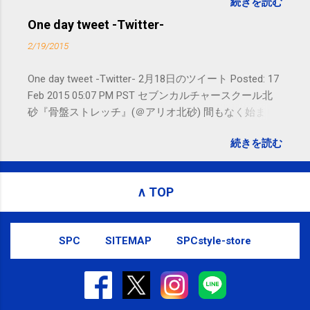
続きを読む
れないことがありますので、ご予約、
お問い合わせはSMS（ショートメッセ
One day tweet -Twitter-
ージ）や LINE 等をおすすめしておりま
2/19/2015
す。
One day tweet -Twitter- 2月18日のツイート Posted: 17
Feb 2015 05:07 PM PST セブンカルチャースクール北
砂『骨盤ストレッチ』(＠アリオ北砂) 間もなく始まり
ます。 #kotoku #江東区 posted at 10:07:24 You are
続きを読む
subscribed to email updates from サクマフィジカルコ
ンディショニング(@SPCstyle) - Twilog To stop
receiving these emails, you may unsubscribe now .
∧ TOP
Email delivery powered by Google Google Inc., 1600
Amphitheatre Parkway, Mountain View, CA 94043,
United States
SPC
SITEMAP
SPCstyle-store