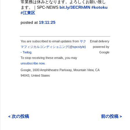
常業務は休みとなります。よろしくお願い致し
ます。｜SPC-NEWS
bit.ly/3ECRhMN
#kotoku
#江東区
posted at
19:11:25
You are subscribed to email updates from
サク
Email delivery
マフィジカルコンディショニング(@spcstyle)
powered by
- Twilog
.
Google
To stop receiving these emails, you may
unsubscribe now
.
Google, 1600 Amphitheatre Parkway, Mountain View, CA
94043, United States
< 次の投稿
前の投稿 >