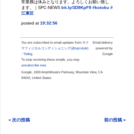
常業務は休みとなります。よろしくお願い致し
ます。｜SPC-NEWS
bit.ly/3D9KpF9
#kotoku
#
江東区
posted at
19:32:56
You are subscribed to email updates from
サク
Email delivery
マフィジカルコンディショニング(@spcstyle)
powered by
- Twilog
.
Google
To stop receiving these emails, you may
unsubscribe now
.
Google, 1600 Amphitheatre Parkway, Mountain View, CA
94043, United States
< 次の投稿
前の投稿 >