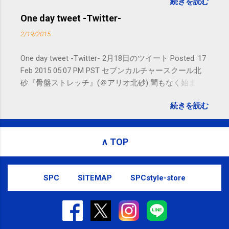
続きを読む
れないことがありますので、ご予約、
お問い合わせはSMS（ショートメッセ
One day tweet -Twitter-
ージ）や LINE 等をおすすめしておりま
2/19/2015
す。
One day tweet -Twitter- 2月18日のツイート Posted: 17
Feb 2015 05:07 PM PST セブンカルチャースクール北
砂『骨盤ストレッチ』(＠アリオ北砂) 間もなく始まり
ます。 #kotoku #江東区 posted at 10:07:24 You are
続きを読む
subscribed to email updates from サクマフィジカルコ
ンディショニング(@SPCstyle) - Twilog To stop
receiving these emails, you may unsubscribe now .
∧ TOP
Email delivery powered by Google Google Inc., 1600
Amphitheatre Parkway, Mountain View, CA 94043,
United States
SPC
SITEMAP
SPCstyle-store