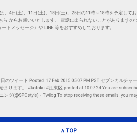
は、4日(土)、11日(土)、18日(土)、25日の11時～18時を予定し
こちら からお願いいたします。 電話に出られないことがありますの
ョートメッセージ）や LINE 等をおすすめしております。
er- 2月18日のツイート Posted: 17 Feb 2015 05:07 PM PST 
#kotoku #江東区 posted at 10:07:24 You are subscribed t
le) - Twilog To stop receiving these emails, you may un
oogle Inc., 1600 Amphitheatre Parkway, Mountain View, CA 94043, Un
∧ TOP