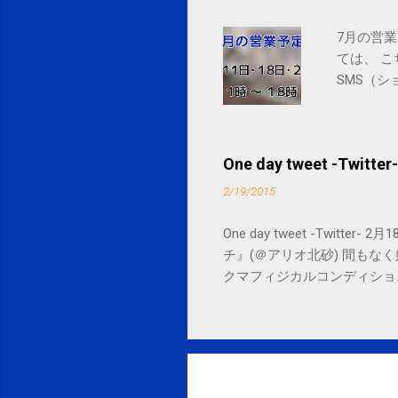
7月の営業
ては、 
SMS（シ
One day tweet -Twitter-
2/19/2015
One day tweet -Twitt
チ』(＠アリオ北砂) 間もなく始まります。 
クマフィジカルコンディショニング(@SPCsty
delivery powered by Google G