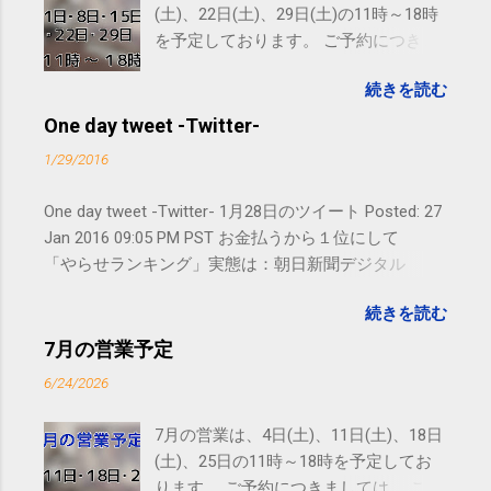
(土)、22日(土)、29日(土)の11時～18時
を予定しております。 ご予約につきま
しては、 こちら からお願いいたしま
続きを読む
す。 電話に出られないことがあります
ので、ご予約、お問い合わせは
One day tweet -Twitter-
SMS（ショートメッセージ）や LINE 等
1/29/2016
をおすすめしております。
One day tweet -Twitter- 1月28日のツイート Posted: 27
Jan 2016 09:05 PM PST お金払うから１位にして
「やらせランキング」実態は：朝日新聞デジタル
goo.gl/UJEZXJ posted at 14:05:58 You are subscribed
続きを読む
to email updates from サクマフィジカルコンディショ
ニング(@SPCstyle) - Twilog . To stop receiving these
7月の営業予定
emails, you may unsubscribe now . Email delivery
6/24/2026
powered by Google Google Inc., 1600 Amphitheatre
Parkway, Mountain View, CA 94043, United States
7月の営業は、4日(土)、11日(土)、18日
(土)、25日の11時～18時を予定してお
ります。 ご予約につきましては、 こち