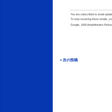
You are subscribed to email upda
To stop receiving these emails, 
Google, 1600 Amphitheatre Parkwa
< 次の投稿