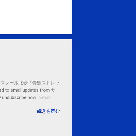
セブンカルチャースクール北砂『骨盤ストレッ
o email updates from サ
subscribe now . Email
ited States
続きを読む