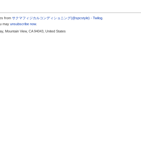
tes from
サクマフィジカルコンディショニング(@spcstyle) - Twilog
.
you may
unsubscribe now
.
y, Mountain View, CA 94043, United States