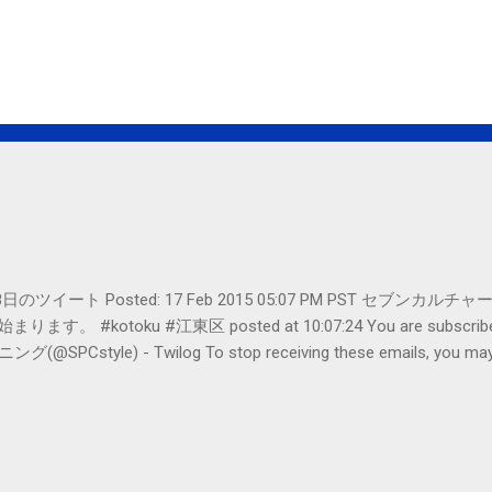
er- 2月18日のツイート Posted: 17 Feb 2015 05:07 PM PST 
#kotoku #江東区 posted at 10:07:24 You are subscribed t
le) - Twilog To stop receiving these emails, you may un
oogle Inc., 1600 Amphitheatre Parkway, Mountain View, CA 94043, Un