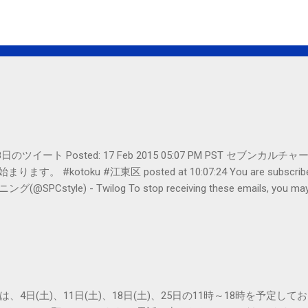
er- 2月18日のツイート Posted: 17 Feb 2015 05:07 PM PST 
#kotoku #江東区 posted at 10:07:24 You are subscribed t
le) - Twilog To stop receiving these emails, you may un
oogle Inc., 1600 Amphitheatre Parkway, Mountain View, CA 94043, Un
は、4日(土)、11日(土)、18日(土)、25日の11時～18時を予定し