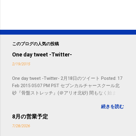
このブログの人気の投稿
One day tweet -Twitter-
2/19/2015
One day tweet -Twitter- 2月18日のツイート Posted: 17
Feb 2015 05:07 PM PST セブンカルチャースクール北
砂『骨盤ストレッチ』(＠アリオ北砂) 間もなく始まり
ます。 #kotoku #江東区 posted at 10:07:24 You are
続きを読む
subscribed to email updates from サクマフィジカルコ
ンディショニング(@SPCstyle) - Twilog To stop
8月の営業予定
receiving these emails, you may unsubscribe now .
7/28/2026
Email delivery powered by Google Google Inc., 1600