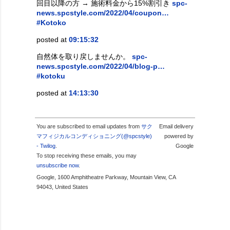
回目以降の方 → 施術料金から15%割引き
spc-
news.spcstyle.com/2022/04/coupon…
#Kotoko
posted at
09:15:32
自然体を取り戻しませんか。
spc-
news.spcstyle.com/2022/04/blog-p…
#kotoku
posted at
14:13:30
You are subscribed to email updates from
サク
Email delivery
マフィジカルコンディショニング(@spcstyle)
powered by
- Twilog
.
Google
To stop receiving these emails, you may
unsubscribe now
.
Google, 1600 Amphitheatre Parkway, Mountain View, CA
94043, United States