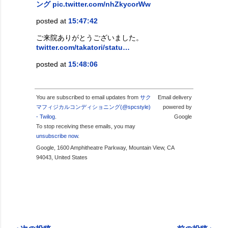
ング
pic.twitter.com/nhZkycorWw
posted at
15:47:42
ご来院ありがとうございました。
twitter.com/takatori/statu…
posted at
15:48:06
You are subscribed to email updates from
サク
Email delivery
マフィジカルコンディショニング(@spcstyle)
powered by
- Twilog
.
Google
To stop receiving these emails, you may
unsubscribe now
.
Google, 1600 Amphitheatre Parkway, Mountain View, CA
94043, United States