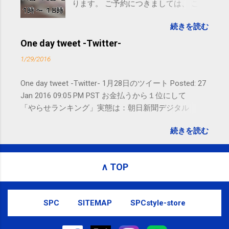
ります。 ご予約につきましては、 こち
ら からお願いいたします。 電話に出ら
続きを読む
れないことがありますので、ご予約、
お問い合わせはSMS（ショートメッセ
One day tweet -Twitter-
ージ）や LINE 等をおすすめしておりま
1/29/2016
す。
One day tweet -Twitter- 1月28日のツイート Posted: 27
Jan 2016 09:05 PM PST お金払うから１位にして
「やらせランキング」実態は：朝日新聞デジタル
goo.gl/UJEZXJ posted at 14:05:58 You are subscribed
続きを読む
to email updates from サクマフィジカルコンディショ
ニング(@SPCstyle) - Twilog . To stop receiving these
emails, you may unsubscribe now . Email delivery
∧ TOP
powered by Google Google Inc., 1600 Amphitheatre
Parkway, Mountain View, CA 94043, United States
SPC
SITEMAP
SPCstyle-store