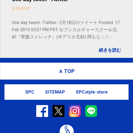
ージ）や LINE 等をおすすめしておりま
2/19/2015
す。
One day tweet -Twitter- 2月18日のツイート Posted: 17
Feb 2015 05:07 PM PST セブンカルチャースクール北
砂『骨盤ストレッチ』(＠アリオ北砂) 間もなく始まり
ます。 #kotoku #江東区 posted at 10:07:24 You are
続きを読む
subscribed to email updates from サクマフィジカルコ
ンディショニング(@SPCstyle) - Twilog To stop
receiving these emails, you may unsubscribe now .
∧ TOP
Email delivery powered by Google Google Inc., 1600
Amphitheatre Parkway, Mountain View, CA 94043,
United States
SPC
SITEMAP
SPCstyle-store