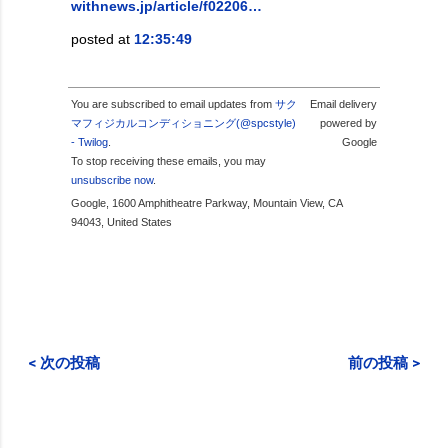
withnews.jp/article/f02206…
posted at
12:35:49
You are subscribed to email updates from
サク
Email delivery
マフィジカルコンディショニング(@spcstyle)
powered by
- Twilog
.
Google
To stop receiving these emails, you may
unsubscribe now
.
Google, 1600 Amphitheatre Parkway, Mountain View, CA
94043, United States
< 次の投稿
前の投稿 >