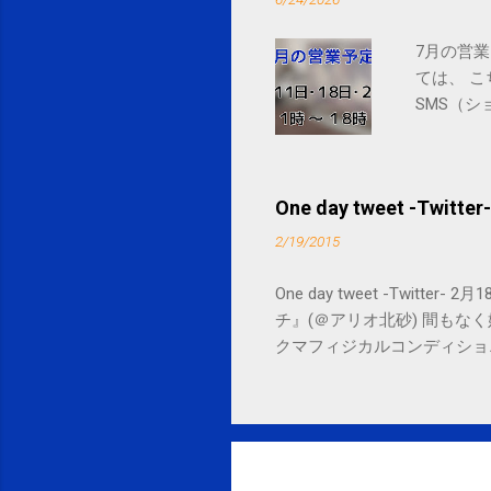
7月の営業
ては、 
SMS（シ
One day tweet -Twitter-
2/19/2015
One day tweet -Twitt
チ』(＠アリオ北砂) 間もなく始まります。 
クマフィジカルコンディショニング(@SPCsty
delivery powered by Google G