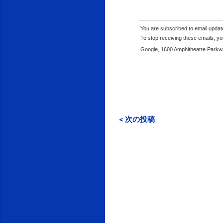
You are subscribed to email upda
To stop receiving these emails, 
Google, 1600 Amphitheatre Parkwa
< 次の投稿