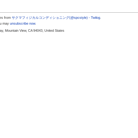
tes from
サクマフィジカルコンディショニング(@spcstyle) - Twilog
.
you may
unsubscribe now
.
y, Mountain View, CA 94043, United States