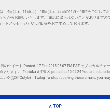
は、4日(土)、11日(土)、18日(土)、25日の11時～18時を予定し
こちら からお願いいたします。 電話に出られないことがありますの
ョートメッセージ）や LINE 等をおすすめしております。
er- 2月18日のツイート Posted: 17 Feb 2015 05:07 PM PST 
#kotoku #江東区 posted at 10:07:24 You are subscribed t
le) - Twilog To stop receiving these emails, you may un
oogle Inc., 1600 Amphitheatre Parkway, Mountain View, CA 94043, Un
∧ TOP