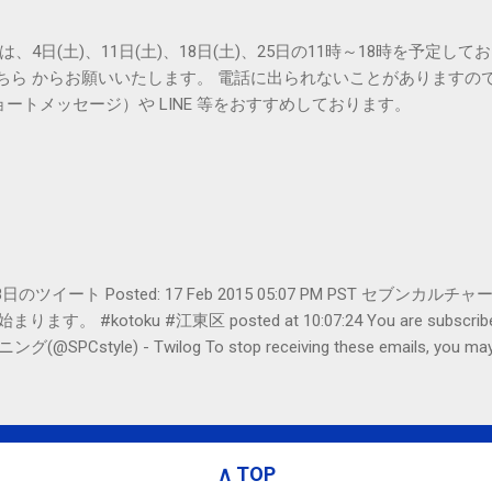
は、4日(土)、11日(土)、18日(土)、25日の11時～18時を予定し
こちら からお願いいたします。 電話に出られないことがありますの
ョートメッセージ）や LINE 等をおすすめしております。
er- 2月18日のツイート Posted: 17 Feb 2015 05:07 PM PST 
#kotoku #江東区 posted at 10:07:24 You are subscribed t
le) - Twilog To stop receiving these emails, you may un
oogle Inc., 1600 Amphitheatre Parkway, Mountain View, CA 94043, Un
∧ TOP