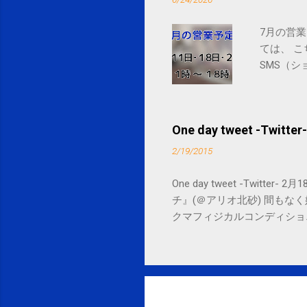
7月の営業
ては、 
SMS（シ
One day tweet -Twitter-
2/19/2015
One day tweet -Twitt
チ』(＠アリオ北砂) 間もなく始まります。 
クマフィジカルコンディショニング(@SPCsty
delivery powered by Google G