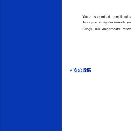
You are subscribed to email upda
To stop receiving these emails, 
Google, 1600 Amphitheatre Parkwa
< 次の投稿