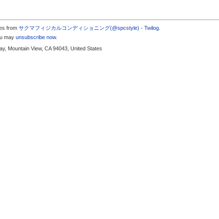
tes from
サクマフィジカルコンディショニング(@spcstyle) - Twilog
.
you may
unsubscribe now
.
y, Mountain View, CA 94043, United States