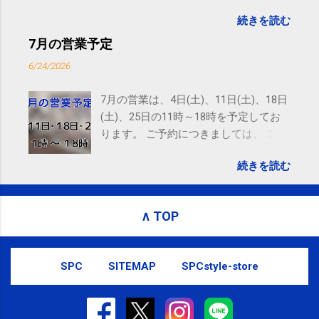
goo.gl/UJEZXJ posted at 14:05:58 You are subscribed
続きを読む
to email updates from サクマフィジカルコンディショ
ニング(@SPCstyle) - Twilog . To stop receiving these
7月の営業予定
emails, you may unsubscribe now . Email delivery
6/24/2026
powered by Google Google Inc., 1600 Amphitheatre
Parkway, Mountain View, CA 94043, United States
7月の営業は、4日(土)、11日(土)、18日
(土)、25日の11時～18時を予定してお
ります。 ご予約につきましては、 こち
ら からお願いいたします。 電話に出ら
続きを読む
れないことがありますので、ご予約、
お問い合わせはSMS（ショートメッセ
ージ）や LINE 等をおすすめしておりま
∧ TOP
す。
SPC
SITEMAP
SPCstyle-store