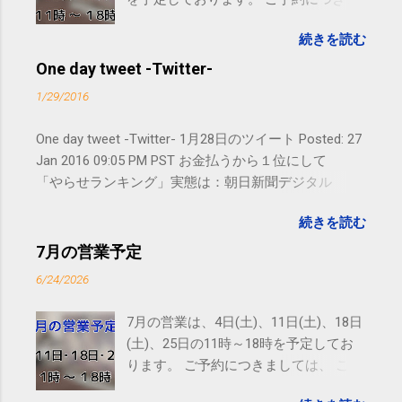
しては、 こちら からお願いいたしま
続きを読む
す。 電話に出られないことがあります
ので、ご予約、お問い合わせは
One day tweet -Twitter-
SMS（ショートメッセージ）や LINE 等
1/29/2016
をおすすめしております。
One day tweet -Twitter- 1月28日のツイート Posted: 27
Jan 2016 09:05 PM PST お金払うから１位にして
「やらせランキング」実態は：朝日新聞デジタル
goo.gl/UJEZXJ posted at 14:05:58 You are subscribed
続きを読む
to email updates from サクマフィジカルコンディショ
ニング(@SPCstyle) - Twilog . To stop receiving these
7月の営業予定
emails, you may unsubscribe now . Email delivery
6/24/2026
powered by Google Google Inc., 1600 Amphitheatre
Parkway, Mountain View, CA 94043, United States
7月の営業は、4日(土)、11日(土)、18日
(土)、25日の11時～18時を予定してお
ります。 ご予約につきましては、 こち
ら からお願いいたします。 電話に出ら