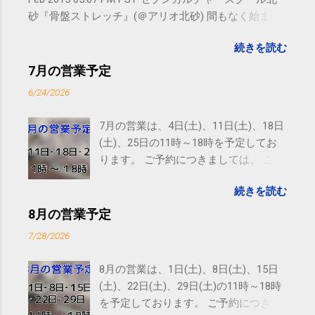
砂『骨盤ストレッチ』(＠アリオ北砂) 間もなく始まり
ます。 #kotoku #江東区 posted at 10:07:24 You are
続きを読む
subscribed to email updates from サクマフィジカルコ
ンディショニング(@SPCstyle) - Twilog To stop
7月の営業予定
receiving these emails, you may unsubscribe now .
6/24/2026
Email delivery powered by Google Google Inc., 1600
Amphitheatre Parkway, Mountain View, CA 94043,
7月の営業は、4日(土)、11日(土)、18日
United States
(土)、25日の11時～18時を予定してお
ります。 ご予約につきましては、 こち
ら からお願いいたします。 電話に出ら
続きを読む
れないことがありますので、ご予約、
お問い合わせはSMS（ショートメッセ
8月の営業予定
ージ）や LINE 等をおすすめしておりま
7/28/2026
す。
8月の営業は、1日(土)、8日(土)、15日
(土)、22日(土)、29日(土)の11時～18時
を予定しております。 ご予約につきま