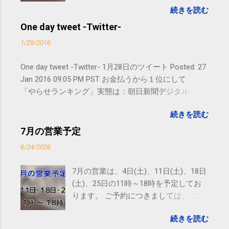
続きを読む
す。 電話に出られないことがあります
ので、ご予約、お問い合わせは
One day tweet -Twitter-
SMS（ショートメッセージ）や LINE 等
1/29/2016
をおすすめしております。
One day tweet -Twitter- 1月28日のツイート Posted: 27
Jan 2016 09:05 PM PST お金払うから１位にして
「やらせランキング」実態は：朝日新聞デジタル
goo.gl/UJEZXJ posted at 14:05:58 You are subscribed
続きを読む
to email updates from サクマフィジカルコンディショ
ニング(@SPCstyle) - Twilog . To stop receiving these
7月の営業予定
emails, you may unsubscribe now . Email delivery
6/24/2026
powered by Google Google Inc., 1600 Amphitheatre
Parkway, Mountain View, CA 94043, United States
7月の営業は、4日(土)、11日(土)、18日
(土)、25日の11時～18時を予定してお
ります。 ご予約につきましては、 こち
ら からお願いいたします。 電話に出ら
続きを読む
れないことがありますので、ご予約、