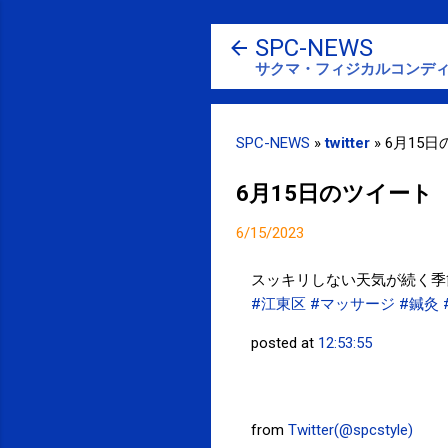
SPC-NEWS
サクマ・フィジカルコンディ
SPC-NEWS
»
twitter
»
6月15
6月15日のツイート
6/15/2023
スッキリしない天気が続く季
#江東区
#マッサージ
#鍼灸
posted at
12:53:55
from
Twitter(@spcstyle)