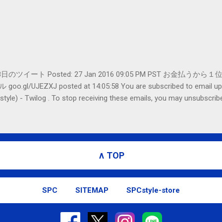
er- 1月28日のツイート Posted: 27 Jan 2016 09:05 PM PST 
UJEZXJ posted at 14:05:58 You are subscribed to emai
ilog . To stop receiving these emails, you may unsubscribe n
Amphitheatre Parkway, Mountain View, CA 94043, United States
∧ TOP
SPC
SITEMAP
SPCstyle-store