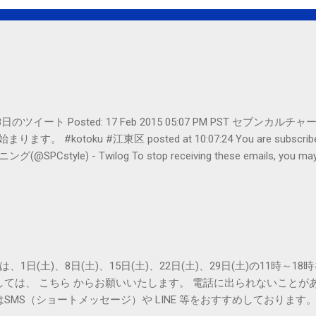
er- 2月18日のツイート Posted: 17 Feb 2015 05:07 PM PST 
#kotoku #江東区 posted at 10:07:24 You are subscribed t
le) - Twilog To stop receiving these emails, you may un
oogle Inc., 1600 Amphitheatre Parkway, Mountain View, CA 94043, Un
は、1日(土)、8日(土)、15日(土)、22日(土)、29日(土)の11時～
しては、 こちら からお願いいたします。 電話に出られないことが
SMS（ショートメッセージ）や LINE 等をおすすめしております