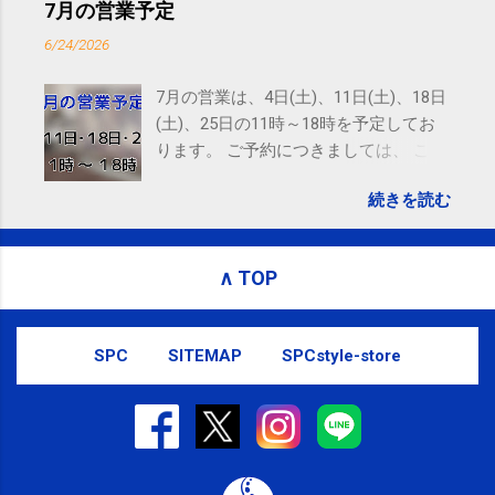
ニング(@SPCstyle) - Twilog . To stop receiving these
7月の営業予定
emails, you may unsubscribe now . Email delivery
6/24/2026
powered by Google Google Inc., 1600 Amphitheatre
Parkway, Mountain View, CA 94043, United States
7月の営業は、4日(土)、11日(土)、18日
(土)、25日の11時～18時を予定してお
ります。 ご予約につきましては、 こち
ら からお願いいたします。 電話に出ら
続きを読む
れないことがありますので、ご予約、
お問い合わせはSMS（ショートメッセ
ージ）や LINE 等をおすすめしておりま
∧ TOP
す。
SPC
SITEMAP
SPCstyle-store