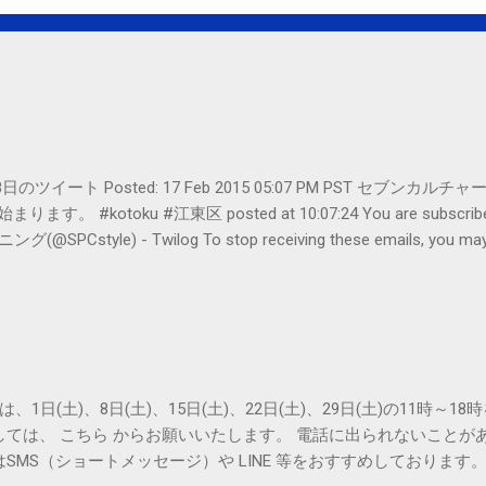
er- 2月18日のツイート Posted: 17 Feb 2015 05:07 PM PST 
#kotoku #江東区 posted at 10:07:24 You are subscribed t
le) - Twilog To stop receiving these emails, you may un
oogle Inc., 1600 Amphitheatre Parkway, Mountain View, CA 94043, Un
は、1日(土)、8日(土)、15日(土)、22日(土)、29日(土)の11時～
しては、 こちら からお願いいたします。 電話に出られないことが
SMS（ショートメッセージ）や LINE 等をおすすめしております