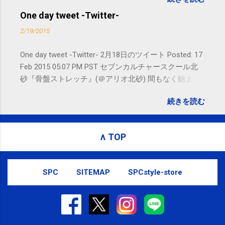
れないことがありますので、ご予約、
お問い合わせはSMS（ショートメッセ
One day tweet -Twitter-
ージ）や LINE 等をおすすめしておりま
2/19/2015
す。
One day tweet -Twitter- 2月18日のツイート Posted: 17
Feb 2015 05:07 PM PST セブンカルチャースクール北
砂『骨盤ストレッチ』(＠アリオ北砂) 間もなく始まり
ます。 #kotoku #江東区 posted at 10:07:24 You are
続きを読む
subscribed to email updates from サクマフィジカルコ
ンディショニング(@SPCstyle) - Twilog To stop
receiving these emails, you may unsubscribe now .
∧ TOP
Email delivery powered by Google Google Inc., 1600
Amphitheatre Parkway, Mountain View, CA 94043,
United States
SPC
SITEMAP
SPCstyle-store