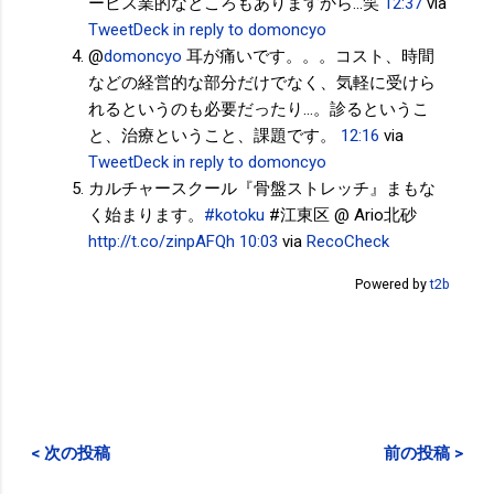
ービス業的なところもありますから...笑
12:37
via
TweetDeck
in reply to domoncyo
@
domoncyo
耳が痛いです。。。コスト、時間
などの経営的な部分だけでなく、気軽に受けら
れるというのも必要だったり...。診るというこ
と、治療ということ、課題です。
12:16
via
TweetDeck
in reply to domoncyo
カルチャースクール『骨盤ストレッチ』まもな
く始まります。
#kotoku
#江東区 @ Ario北砂
http://t.co/zinpAFQh
10:03
via
RecoCheck
Powered by
t2b
< 次の投稿
前の投稿 >