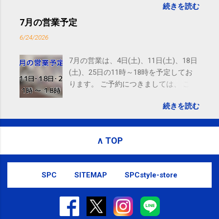
続きを読む
to email updates from サクマフィジカルコンディショ
ニング(@SPCstyle) - Twilog . To stop receiving these
7月の営業予定
emails, you may unsubscribe now . Email delivery
6/24/2026
powered by Google Google Inc., 1600 Amphitheatre
Parkway, Mountain View, CA 94043, United States
7月の営業は、4日(土)、11日(土)、18日
(土)、25日の11時～18時を予定してお
ります。 ご予約につきましては、 こち
ら からお願いいたします。 電話に出ら
続きを読む
れないことがありますので、ご予約、
お問い合わせはSMS（ショートメッセ
ージ）や LINE 等をおすすめしておりま
∧ TOP
す。
SPC
SITEMAP
SPCstyle-store