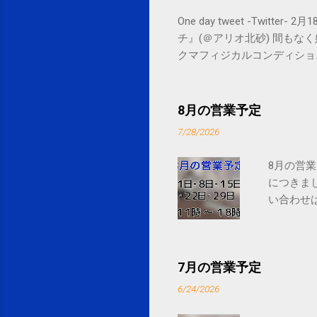
One day tweet -Twitt
チ』(＠アリオ北砂) 間もなく始まります。 
クマフィジカルコンディショニング(@SPCsty
delivery powered by Google G
8月の営業予定
7/28/2026
8月の営業
につきま
い合わせは
7月の営業予定
6/24/2026