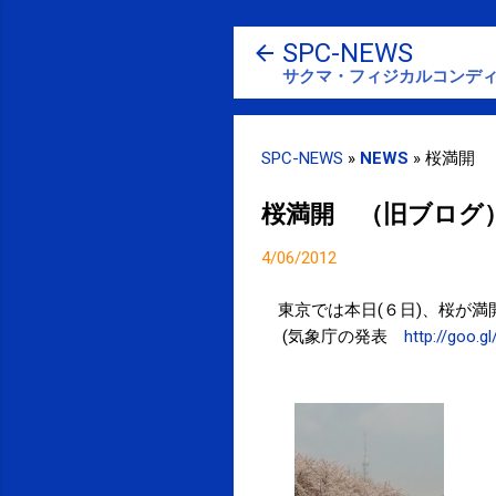
SPC-NEWS
サクマ・フィジカルコンディ
SPC-NEWS
»
NEWS
»
桜満開 
桜満開 （旧ブログ
4/06/2012
東京では本日(６日)、桜が
(気象庁の発表
http://goo.g