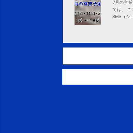
7月の営業
ては、 
SMS（シ