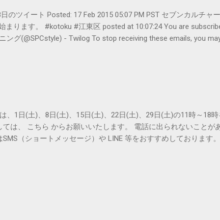
er- 2月18日のツイート Posted: 17 Feb 2015 05:07 PM PST 
#kotoku #江東区 posted at 10:07:24 You are subscribed t
le) - Twilog To stop receiving these emails, you may un
oogle Inc., 1600 Amphitheatre Parkway, Mountain View, CA 94043, Un
は、1日(土)、8日(土)、15日(土)、22日(土)、29日(土)の11時～
しては、 こちら からお願いいたします。 電話に出られないことが
SMS（ショートメッセージ）や LINE 等をおすすめしております