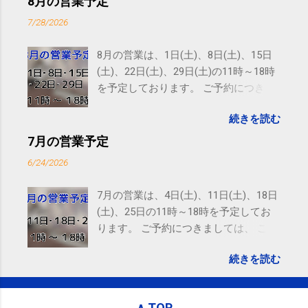
8月の営業予定
receiving these emails, you may unsubscribe now .
7/28/2026
Email delivery powered by Google Google Inc., 1600
Amphitheatre Parkway, Mountain View, CA 94043,
8月の営業は、1日(土)、8日(土)、15日
United States
(土)、22日(土)、29日(土)の11時～18時
を予定しております。 ご予約につきま
しては、 こちら からお願いいたしま
続きを読む
す。 電話に出られないことがあります
ので、ご予約、お問い合わせは
7月の営業予定
SMS（ショートメッセージ）や LINE 等
6/24/2026
をおすすめしております。
7月の営業は、4日(土)、11日(土)、18日
(土)、25日の11時～18時を予定してお
ります。 ご予約につきましては、 こち
ら からお願いいたします。 電話に出ら
続きを読む
れないことがありますので、ご予約、
お問い合わせはSMS（ショートメッセ
ージ）や LINE 等をおすすめしておりま
∧ TOP