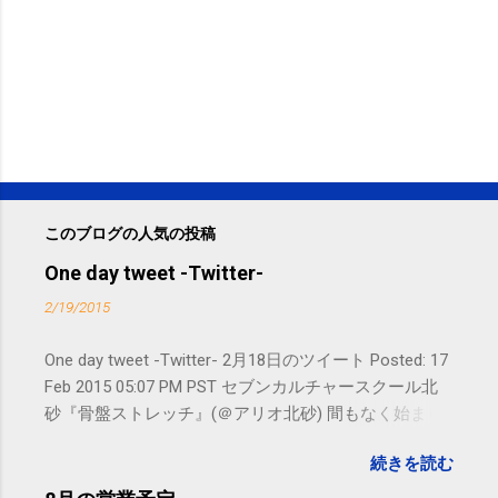
このブログの人気の投稿
One day tweet -Twitter-
2/19/2015
One day tweet -Twitter- 2月18日のツイート Posted: 17
Feb 2015 05:07 PM PST セブンカルチャースクール北
砂『骨盤ストレッチ』(＠アリオ北砂) 間もなく始まり
ます。 #kotoku #江東区 posted at 10:07:24 You are
続きを読む
subscribed to email updates from サクマフィジカルコ
ンディショニング(@SPCstyle) - Twilog To stop