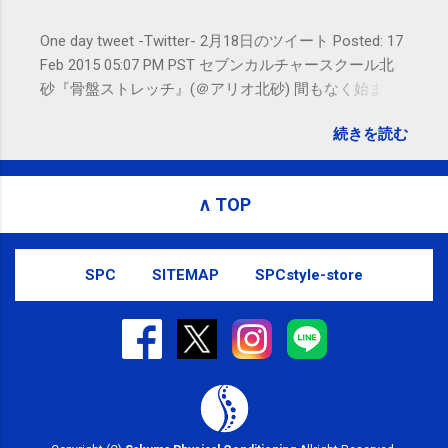
す。
One day tweet -Twitter- 2月18日のツイート Posted: 17
Feb 2015 05:07 PM PST セブンカルチャースクール北
砂『骨盤ストレッチ』(＠アリオ北砂) 間もなく始まり
ます。 #kotoku #江東区 posted at 10:07:24 You are
続きを読む
subscribed to email updates from サクマフィジカルコ
ンディショニング(@SPCstyle) - Twilog To stop
receiving these emails, you may unsubscribe now .
∧ TOP
Email delivery powered by Google Google Inc., 1600
Amphitheatre Parkway, Mountain View, CA 94043,
United States
SPC
SITEMAP
SPCstyle-store