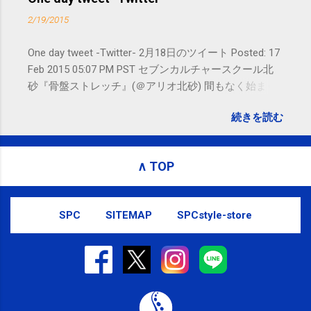
ージ）や LINE 等をおすすめしておりま
2/19/2015
す。
One day tweet -Twitter- 2月18日のツイート Posted: 17
Feb 2015 05:07 PM PST セブンカルチャースクール北
砂『骨盤ストレッチ』(＠アリオ北砂) 間もなく始まり
ます。 #kotoku #江東区 posted at 10:07:24 You are
続きを読む
subscribed to email updates from サクマフィジカルコ
ンディショニング(@SPCstyle) - Twilog To stop
receiving these emails, you may unsubscribe now .
∧ TOP
Email delivery powered by Google Google Inc., 1600
Amphitheatre Parkway, Mountain View, CA 94043,
United States
SPC
SITEMAP
SPCstyle-store