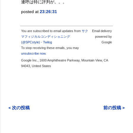
連呼は特に評判が。。。
posted at
23:26:31
You are subscribed to email updates from
サク
Email delivery
マフィジカルコンディショニング
powered by
(@SPCstyle) - Twilog
Google
To stop receiving these emails, you may
unsubscribe now
.
Google Inc., 1600 Amphitheatre Parkway, Mountain View, CA
94043, United States
< 次の投稿
前の投稿 >