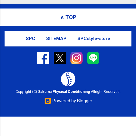
ンディショニング(@SPCstyle) - Twilog To stop
receiving these emails, you may unsubscribe now .
∧ TOP
Email delivery powered by Google Google Inc., 1600
Amphitheatre Parkway, Mountain View, CA 94043,
United States
SPC
SITEMAP
SPCstyle-store
Copyright (C)
Sakuma Physical Conditioning
Allright Reserved.
Powered by Blogger