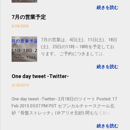
しては、 こちら からお願いいたしま
続きを読む
す。 電話に出られないことがあります
ので、ご予約、お問い合わせは
7月の営業予定
SMS（ショートメッセージ）や LINE 等
6/24/2026
をおすすめしております。
7月の営業は、4日(土)、11日(土)、18日
(土)、25日の11時～18時を予定してお
ります。 ご予約につきましては、 こち
ら からお願いいたします。 電話に出ら
続きを読む
れないことがありますので、ご予約、
お問い合わせはSMS（ショートメッセ
One day tweet -Twitter-
ージ）や LINE 等をおすすめしておりま
2/19/2015
す。
One day tweet -Twitter- 2月18日のツイート Posted: 17
Feb 2015 05:07 PM PST セブンカルチャースクール北
砂『骨盤ストレッチ』(＠アリオ北砂) 間もなく始まり
ます。 #kotoku #江東区 posted at 10:07:24 You are
続きを読む
subscribed to email updates from サクマフィジカルコ