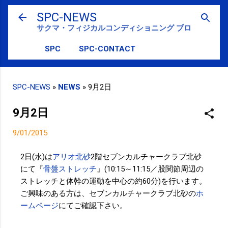
スキップしてメイン コンテンツに移動
SPC-NEWS
サクマ・フィジカルコンディショニング ブログ
SPC
SPC-CONTACT
SPC-NEWS
»
NEWS
»
9月2日
9月2日
9/01/2015
2日(水)は
アリオ北砂
2階セブンカルチャークラブ北砂
にて『
骨盤ストレッチ
』(10:15～11:15／股関節周辺の
ストレッチと体幹の運動を中心の約60分)を行います。
ご興味のある方は、セブンカルチャークラブ北砂の
ホ
ームページ
にてご確認下さい。