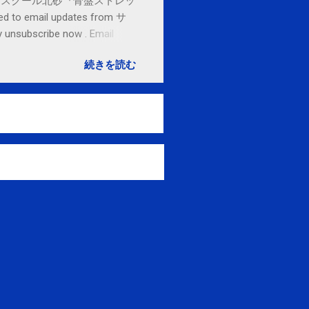
セブンカルチャースクール北砂『骨盤ストレッ
o email updates from サ
subscribe now . Email
ited States
続きを読む