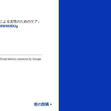
ストによる女性のためのケア』
kD8W4IHDUg
Email delivery powered by Google
前の投稿 >