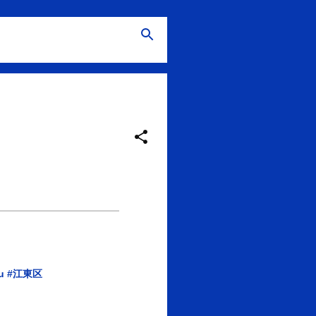
u
#江東区