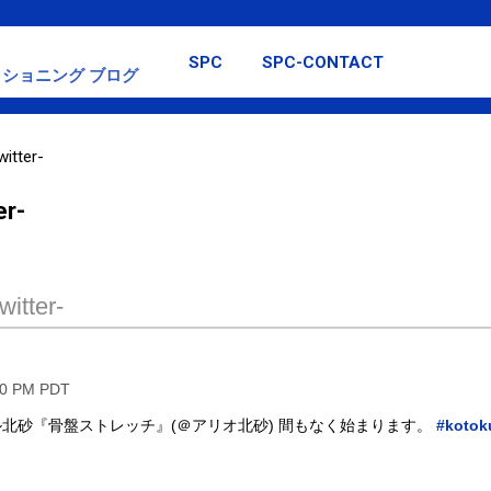
スキップしてメイン コンテンツに移動
SPC
SPC-CONTACT
ショニング ブログ
itter-
er-
itter-
00 PM PDT
北砂『骨盤ストレッチ』(＠アリオ北砂) 間もなく始まります。
#kotok