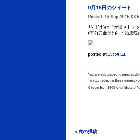
9月15日のツイート
Posted:
15 Sep 2015 03:
16日(水)は『骨盤ストレ
(事前完全予約制／治療院
posted at
19:54:11
You are subscribed to email upda
To stop receiving these emails, 
Google Inc., 1600 Amphitheatre P
< 次の投稿