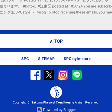
er- 2月18日のツイート Posted: 17 Feb 2015 05:07 PM PST 
#kotoku #江東区 posted at 10:07:24 You are subscribed t
le) - Twilog To stop receiving these emails, you may un
oogle Inc., 1600 Amphitheatre Parkway, Mountain View, CA 94043, Un
∧ TOP
SPC
SITEMAP
SPCstyle-store
Copyright (C)
Sakuma Physical Conditioning
Allright Reserved.
Powered by Blogger