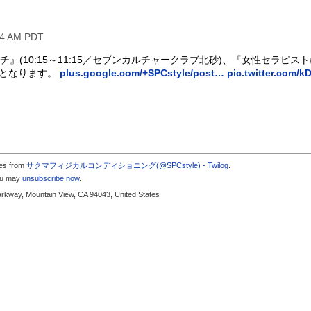
54 AM PDT
ッチ』(10:15～11:15／セブンカルチャークラブ北砂)、『女性セラピ
)となります。
plus.google.com/+SPCstyle/post…
pic.twitter.com/
tes from
サクマフィジカルコンディショニング(@SPCstyle) - Twilog
.
you may
unsubscribe now
.
arkway, Mountain View, CA 94043, United States