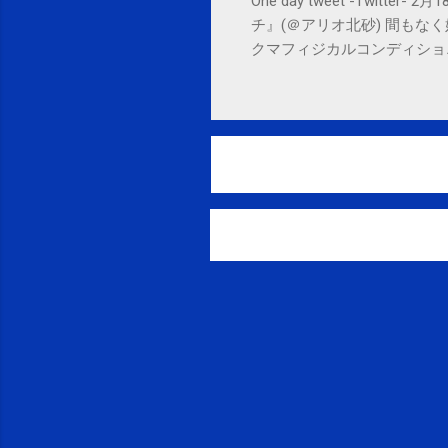
One day tweet -Twitt
チ』(＠アリオ北砂) 間もなく始まります。 
クマフィジカルコンディショニング(@SPCsty
delivery powered by Google G