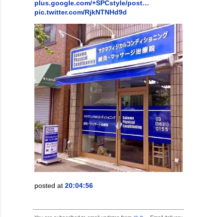
plus.google.com/+SPCstyle/post…
pic.twitter.com/RjkNTNHd9d
posted at
20:04:56