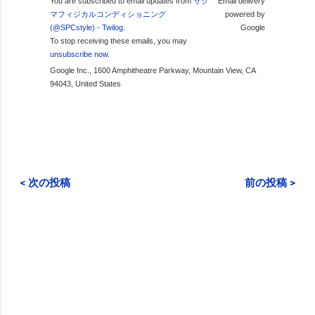
You are subscribed to email updates from
サク
Email delivery
マフィジカルコンディショニング
powered by
(@SPCstyle) - Twilog
.
Google
To stop receiving these emails, you may
unsubscribe now
.
Google Inc., 1600 Amphitheatre Parkway, Mountain View, CA
94043, United States
< 次の投稿
前の投稿 >