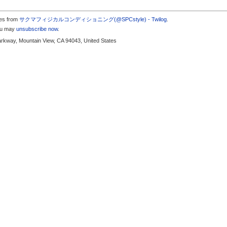
tes from
サクマフィジカルコンディショニング(@SPCstyle) - Twilog
.
you may
unsubscribe now
.
arkway, Mountain View, CA 94043, United States