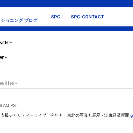
スキップしてメイン コンテンツに移動
SPC
SPC-CONTACT
ショニング ブログ
itter-
er-
itter-
58 AM PST
支援チャリティーライブ」今年も 東北の写真も展示 - 江東経済新聞
g