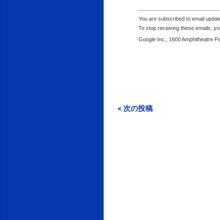
You are subscribed to email upda
To stop receiving these emails, 
Google Inc., 1600 Amphitheatre P
< 次の投稿