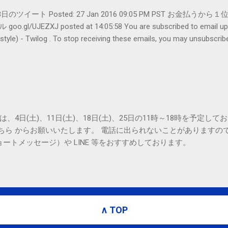
er- 1月28日のツイート Posted: 27 Jan 2016 09:05 PM PST 
UJEZXJ posted at 14:05:58 You are subscribed to emai
ilog . To stop receiving these emails, you may unsubscribe n
Amphitheatre Parkway, Mountain View, CA 94043, United States
は、4日(土)、11日(土)、18日(土)、25日の11時～18時を予定し
こちら からお願いいたします。 電話に出られないことがありますの
ョートメッセージ）や LINE 等をおすすめしております。
∧ TOP