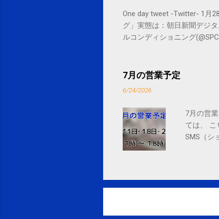
One day tweet -Twitt
グ」実態は：朝日新聞デジタル goo.gl/
ルコンディショニング(@SPCstyle) - Tw
by Google Google Inc., 1600 
7月の営業予定
6/24/2026
7月の営業
ては、 
SMS（シ