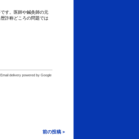
要です。医師や鍼灸師の元
経歴詐称どころの問題では
Email delivery powered by Google
前の投稿 >