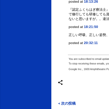
posted at
18:13:26
『認定ふくらはぎ療法士
で修行しても研修しても
ないと思いますが。。違
posted at
18:21:50
正しい呼吸、正しい姿勢、
posted at
20:32:11
You are subscribed to email upda
To stop receiving these emails, 
Google Inc., 1600 Amphitheatre P
< 次の投稿