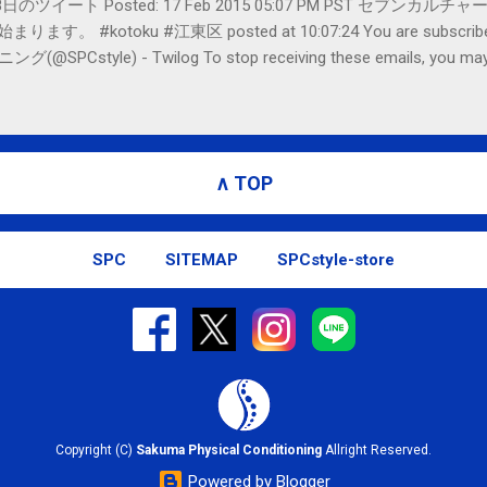
er- 2月18日のツイート Posted: 17 Feb 2015 05:07 PM PST 
#kotoku #江東区 posted at 10:07:24 You are subscribed t
le) - Twilog To stop receiving these emails, you may un
oogle Inc., 1600 Amphitheatre Parkway, Mountain View, CA 94043, Un
∧ TOP
SPC
SITEMAP
SPCstyle-store
Copyright (C)
Sakuma Physical Conditioning
Allright Reserved.
Powered by Blogger