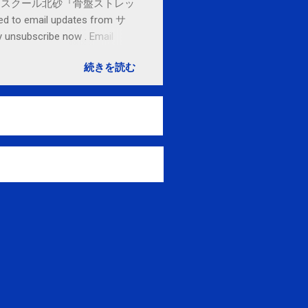
セブンカルチャースクール北砂『骨盤ストレッ
o email updates from サ
subscribe now . Email
ited States
続きを読む