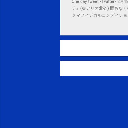
One day tweet -Twitt
チ』(＠アリオ北砂) 間もなく始まります。 
クマフィジカルコンディショニング(@SPCsty
delivery powered by Google G